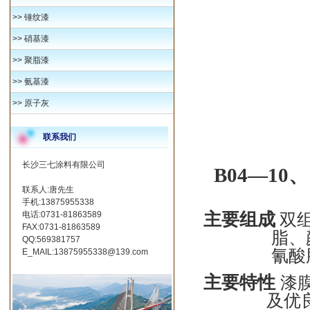
>>
锤纹漆
>>
硝基漆
>>
聚脂漆
>>
氨基漆
>>
原子灰
联系我们
长沙三七涂料有限公司
B
04—10
联系人:唐先生
手机:13875955338
主要组成
电话:0731-81863589
双
FAX:0731-81863589
脂、
QQ:569381757
氰酸
E_MAIL:13875955338@139.com
主要特性
漆
及优