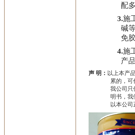
配
3.
施
碱
免
4.
施
产
声
明
：
以上本产
累的，可
我公司只
明书，我
以本公司