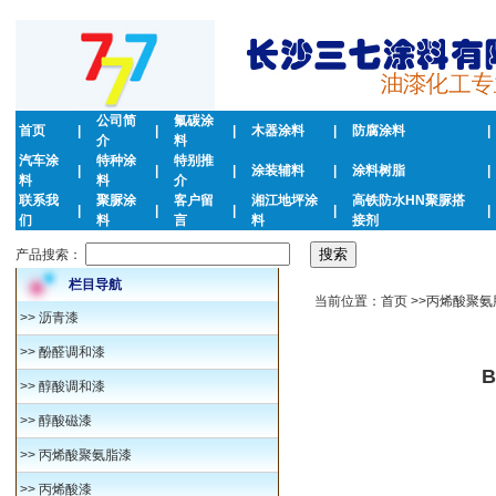
公司简
氟碳涂
首页
|
|
|
木器涂料
|
防腐涂料
|
介
料
汽车涂
特种涂
特别推
|
|
|
涂装辅料
|
涂料树脂
|
料
料
介
联系我
聚脲涂
客户留
湘江地坪涂
高铁防水HN聚脲搭
|
|
|
|
|
们
料
言
料
接剂
产品搜索：
栏目导航
当前位置：首页 >>丙烯酸聚氨脂
>>
沥青漆
>>
酚醛调和漆
>>
醇酸调和漆
>>
醇酸磁漆
>>
丙烯酸聚氨脂漆
>>
丙烯酸漆