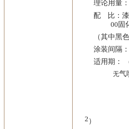
理论用量
配 比：
00
固
（其中黑
涂装间隔
适用期： 
气
无
2
）