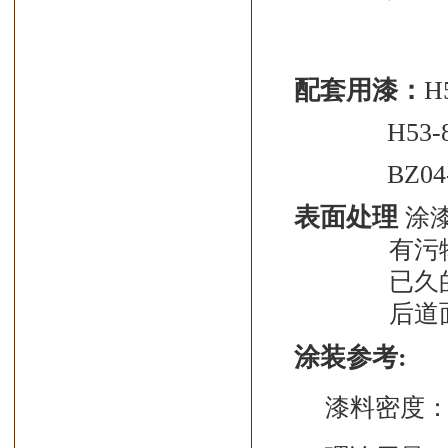
配套用漆
：
H
H53
BZ
表面处理
涂
有污
已久
后道
涂装参考
:
漆料密度