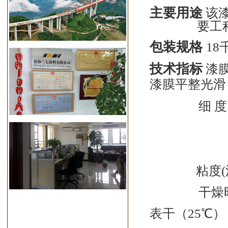
主要用途
该
要工
包装规格
18
技术指标
漆
漆膜平整光滑
细
度
粘度
(
干燥
表干（
25
℃