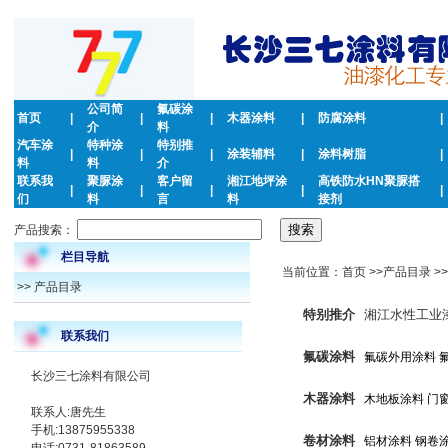
公司简
氟碳涂
首页
|
|
|
木器涂料
|
防腐涂料
|
介
料
汽车涂
特种涂
特别推
|
|
|
涂装辅料
|
涂料树脂
|
料
料
介
联系我
聚脲涂
客户留
湘江地坪涂
高铁防水HN聚脲搭
|
|
|
|
|
们
料
言
料
接剂
产品搜索：
栏目导航
当前位置：首页 >>产品目录 >>
>>
产品目录
特别推介
湘江水性工业
联系我们
氟碳涂料
氟碳外用涂料
长沙三七涂料有限公司
木器涂料
木地板涂料
门
联系人:唐先生
手机:13875955338
卷材涂料
铝材涂料
钢卷