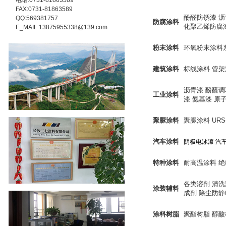
电话:0731-81863589
FAX:0731-81863589
酚醛防锈漆
沥
QQ:569381757
防腐涂料
化聚乙烯防腐
E_MAIL:13875955338@139.com
粉末涂料
环氧粉末涂料
建筑涂料
标线涂料
管架
沥青漆
酚醛调
工业涂料
漆
氨基漆
原
聚脲涂料
聚脲涂料
URS
汽车涂料
阴极电泳漆
汽
特种涂料
耐高温涂料
绝
各类溶剂
清洗
涂装辅料
成剂
除尘防静
涂料树脂
聚酯树脂
醇酸