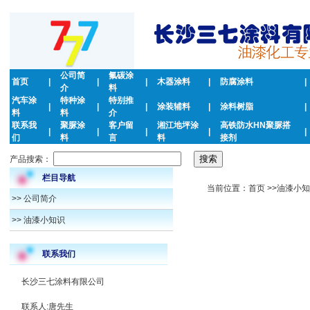
公司简
氟碳涂
首页
|
|
|
木器涂料
|
防腐涂料
|
介
料
汽车涂
特种涂
特别推
|
|
|
涂装辅料
|
涂料树脂
|
料
料
介
联系我
聚脲涂
客户留
湘江地坪涂
高铁防水HN聚脲搭
|
|
|
|
|
们
料
言
料
接剂
产品搜索：
栏目导航
当前位置：首页 >>油漆小知识
>>
公司简介
>>
油漆小知识
联系我们
长沙三七涂料有限公司
联系人:唐先生